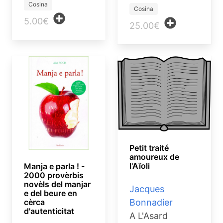
Cosina
Cosina
5.00€
25.00€
Petit traité
amoureux de
l'Aïoli
Manja e parla ! -
2000 provèrbis
novèls del manjar
Jacques
e del beure en
Bonnadier
cèrca
d'autenticitat
A L'Asard