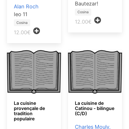
Bautezar!
Alan Roch
Cosina
Ieo 11
12.00€
Cosina
12.00€
La cuisine
La cuisine de
provençale de
Catinou - bilingue
tradition
(C/D)
populaire
Charles Mouly,