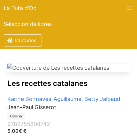
La Tuta d'Òc
Seleccion de libres
latutadoc
Les recettes catalanes
Karine Bonnaves-Aguillaume, Betty Jalbaud
Jean-Paul Gisserot
Cosina
9782755808742
5.00€ €