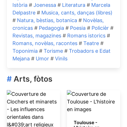
Istòria
#
Joenessa
#
Literatura
#
Marcela
Delpastre
#
Musica, cants, danças (libres)
#
Natura, bèstias, botanica
#
Novèlas,
cronicas
#
Pedagogia
#
Poesia
#
Policièr
#
Revistas, magazines
#
Romans istorics
#
Romans, novèlas, racontes
#
Teatre
#
Toponimia
#
Torisme
#
Trobadors e Edat
Mejana
#
Umor
#
Vinils
#
Arts, fòtos
Toulouse -