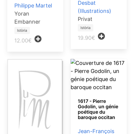
Desbat
Philippe Martel
(Illustrations)
Yoran
Privat
Embanner
Istòria
Istòria
19.90€
12.00€
1617 - Pierre
Godolin, un génie
poétique du
baroque occitan
Jean-François