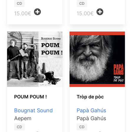
CD
CD
15.00€
15.00€
POUM POUM !
Tròp de pòc
Bougnat Sound
Papà Gahús
Aepem
Papà Gahús
CD
CD