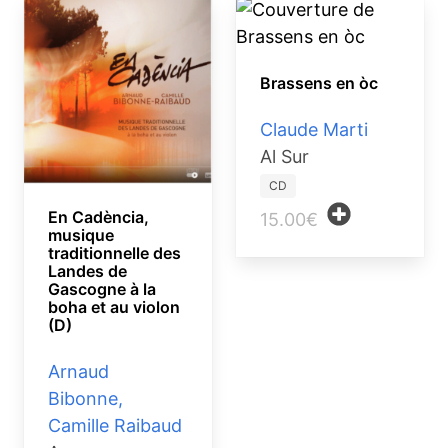
Brassens en òc
Claude Marti
Al Sur
CD
En Cadència,
15.00€
musique
traditionnelle des
Landes de
Gascogne à la
boha et au violon
(D)
Arnaud
Bibonne,
Camille Raibaud