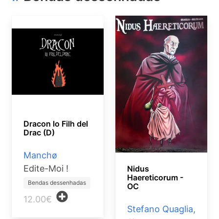
Dracon lo Filh del
Drac (D)
Manchø
Edite-Moi !
Nidus
Haereticorum -
Bendas dessenhadas
OC
12.00€
Stefano Quaglia,