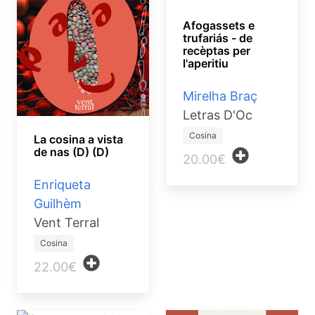
Afogassets e
trufariás - de
recèptas per
l'aperitiu
Mirelha Braç
Letras D'Oc
Cosina
La cosina a vista
de nas (D) (D)
20.00€
Enriqueta
Guilhèm
Vent Terral
Cosina
22.00€