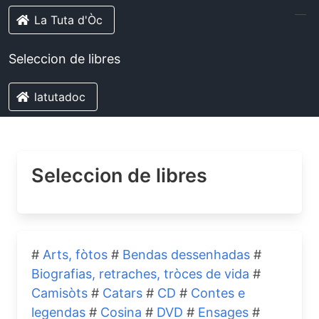
La Tuta d'Òc
Seleccion de libres
latutadoc
Seleccion de libres
#
Arts, fòtos
#
Bendas dessenhadas
#
Biografias, retraches, tròces de vida
#
Camisòts
#
Catars
#
CD
#
Contes e
legendas
#
Cosina
#
DVD
#
Ensages
#