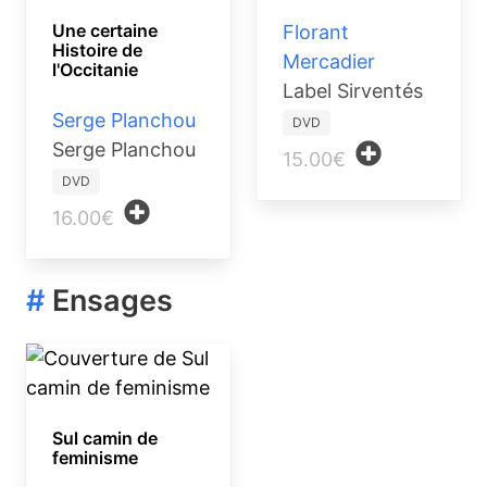
Une certaine
Florant
Histoire de
Mercadier
l'Occitanie
Label Sirventés
Serge Planchou
DVD
Serge Planchou
15.00€
DVD
16.00€
#
Ensages
Sul camin de
feminisme