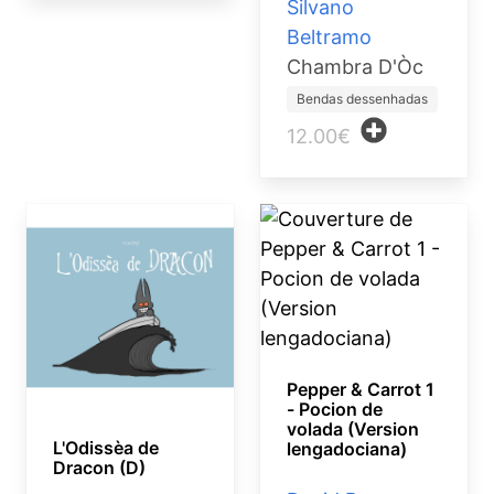
Silvano
Beltramo
Chambra D'Òc
Bendas dessenhadas
12.00€
Pepper & Carrot 1
- Pocion de
volada (Version
L'Odissèa de
lengadociana)
Dracon (D)