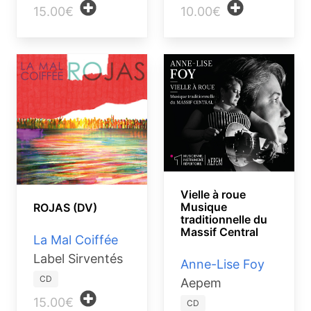
15.00€
10.00€
Vielle à roue
Musique
ROJAS (DV)
traditionnelle du
Massif Central
La Mal Coiffée
Label Sirventés
Anne-Lise Foy
CD
Aepem
15.00€
CD