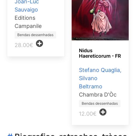
Joan-Luc
Sauvaigo
Editions
Campanile
Bendas dessenhadas
28.00€
Nidus
Haereticorum - FR
Stefano Quaglia,
Silvano
Beltramo
Chambra D'Òc
Bendas dessenhadas
12.00€