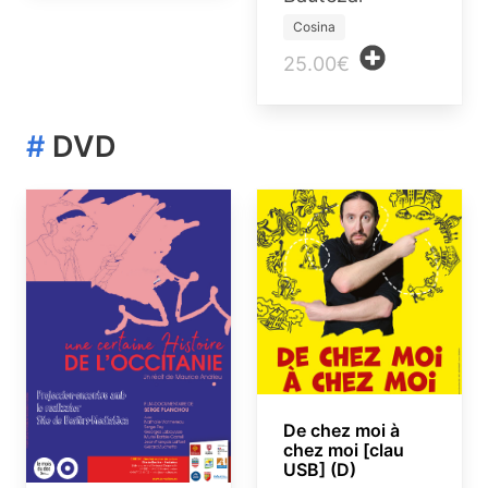
Cosina
25.00€
#
DVD
De chez moi à
chez moi [clau
USB] (D)