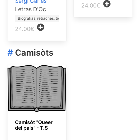
Sèrgi Carles
24.00€
Letras D'Oc
Biografias, retraches, trò…
24.00€
#
Camisòts
Camisòt "Queer
del país" - T.S