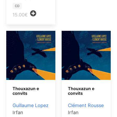
CD
15.00€
Thouxazun e
Thouxazun e
convits
convits
Guillaume Lopez
Clément Rousse
Irfan
Irfan