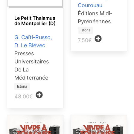
Courouau
Éditions Midi-
Le Petit Thalamus
Pyrénéennes
de Montpellier (D)
Istòria
G. Caïti-Russo,
7.50€
D. Le Blévec
Presses
Universitaires
De La
Méditerranée
Istòria
48.00€