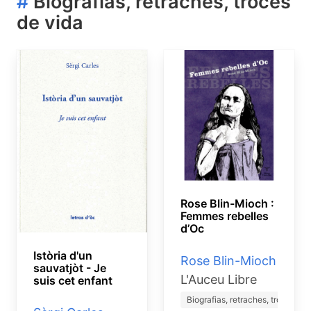
#
Biografias, retraches, tròces
de vida
Rose Blin-Mioch :
Femmes rebelles
d’Oc
Istòria d'un
Rose Blin-Mioch
sauvatjòt - Je
L'Auceu Libre
suis cet enfant
Biografias, retraches, trò…