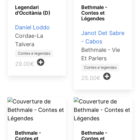
Legendari
Bethmale -
d'Occitània (D)
Contes et
Légendes
Daniel Loddo
Janot Det Sabre
Cordae-La
- Cabos
Talvera
Bethmale - Vie
Contes e legendas
Et Parlers
29.00€
Contes e legendas
25.00€
Bethmale -
Bethmale -
Contes et
Contes et