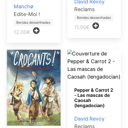
David Revoy
Manchø
Reclams
Edite-Moi !
Bendas dessenhadas
Bendas dessenhadas
11.00€
12.00€
Pepper & Carrot 2
- Las mascas de
Caosah
(lengadocian)
David Revoy
Reclams