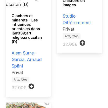
L'histoire en
images
Clochers et
Studio
minarets - Les
Différemment
influences
orientales dans
Privat
l&#039;art
Arts, fòtos
religieux occitan
(D)
32.00€
Alem Surre-
Garcia, Arnaud
Späni
Privat
Arts, fòtos
32.00€