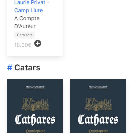
Laurie Privat -
Camp Liure
A Compte
D'Auteur
Camisòts
18.00€
#
Catars