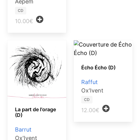
Aepem
CD
10.00€
Écho Écho (D)
Raffut
Ox'Ivent
CD
La part de l'orage
12.00€
(D)
Barrut
Ox'Ivent