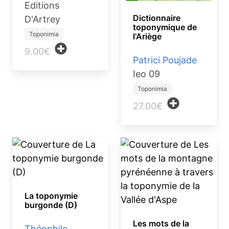
Editions
Dictionnaire
D'Artrey
toponymique de
Toponimia
l'Ariège
9.00€
Patrici Poujade
Ieo 09
Toponimia
27.00€
La toponymie
burgonde (D)
Les mots de la
Théophile