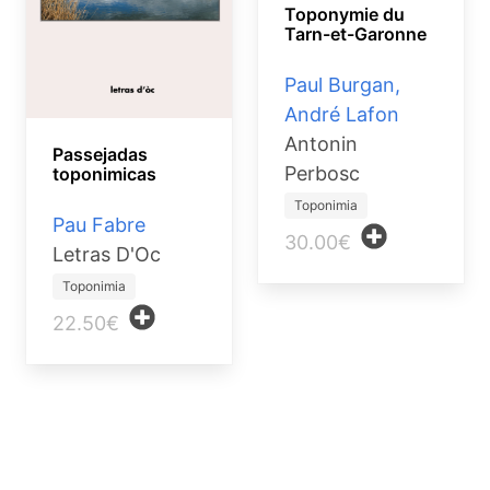
Toponymie du
Tarn-et-Garonne
Paul Burgan,
André Lafon
Antonin
Passejadas
Perbosc
toponimicas
Toponimia
Pau Fabre
30.00€
Letras D'Oc
Toponimia
22.50€