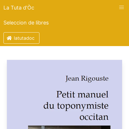
La Tuta d'Òc
Seleccion de libres
latutadoc