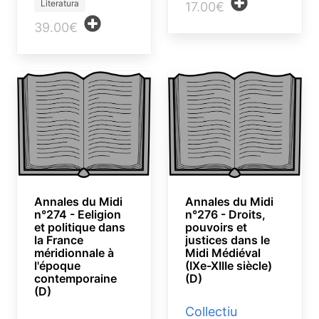
Literatura
17.00€
39.00€
Annales du Midi
Annales du Midi
n°274 - Eeligion
n°276 - Droits,
et politique dans
pouvoirs et
la France
justices dans le
méridionnale à
Midi Médiéval
l'époque
(IXe-XIIIe siècle)
contemporaine
(D)
(D)
Collectiu