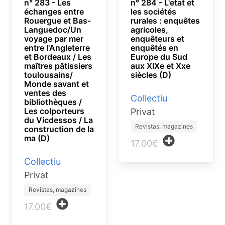
n° 283 - Les
n° 284 - L'etat et
échanges entre
les sociétés
Rouergue et Bas-
rurales : enquêtes
Languedoc/Un
agricoles,
voyage par mer
enquêteurs et
entre l'Angleterre
enquêtés en
et Bordeaux / Les
Europe du Sud
maîtres pâtissiers
aux XIXe et Xxe
toulousains/
siècles (D)
Monde savant et
ventes des
Collectiu
bibliothèques /
Les colporteurs
Privat
du Vicdessos / La
Revistas, magazines
construction de la
ma (D)
17.00€
Collectiu
Privat
Revistas, magazines
17.00€