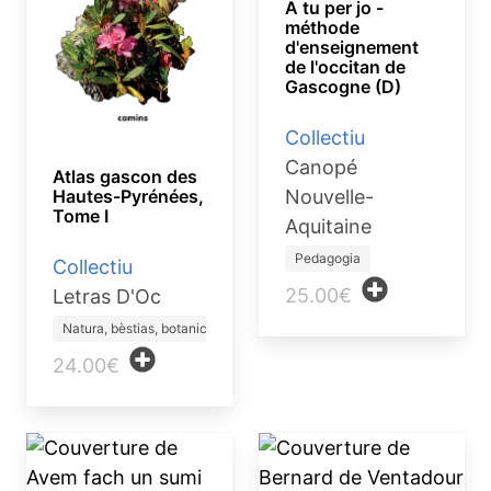
A tu per jo -
méthode
d'enseignement
de l'occitan de
Gascogne (D)
Collectiu
Canopé
Atlas gascon des
Hautes-Pyrénées,
Nouvelle-
Tome I
Aquitaine
Pedagogia
Collectiu
25.00€
Letras D'Oc
Natura, bèstias, botanica
24.00€