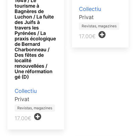
1649 / Le
tourisme à
Collectiu
Bagnères de
Luchon / La fuite
Privat
des Juifs à
Revistas, magazines
travers les
Pyrénées / La
17.00€
praxis écologique
de Bernard
Charbonneau /
Des fêtes de
localité
renouvellées /
Une réformation
gé (D)
Collectiu
Privat
Revistas, magazines
17.00€