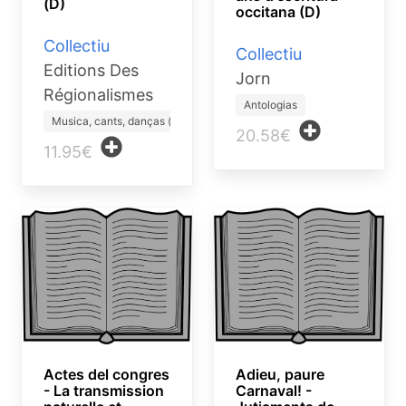
(D)
occitana (D)
Collectiu
Collectiu
Editions Des
Jorn
Régionalismes
Antologias
Musica, cants, danças (lib…
20.58€
11.95€
Actes del congres
Adieu, paure
- La transmission
Carnaval! -