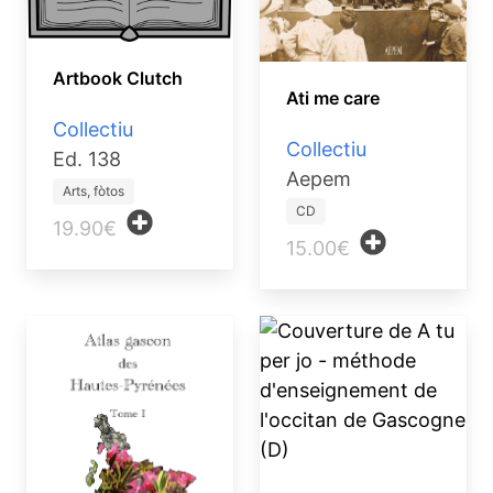
Artbook Clutch
Ati me care
Collectiu
Collectiu
Ed. 138
Aepem
Arts, fòtos
CD
19.90€
15.00€