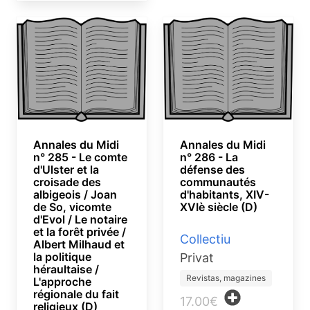
Annales du Midi
Annales du Midi
n° 285 - Le comte
n° 286 - La
d'Ulster et la
défense des
croisade des
communautés
albigeois / Joan
d'habitants, XIV-
de So, vicomte
XVIè siècle (D)
d'Evol / Le notaire
et la forêt privée /
Collectiu
Albert Milhaud et
la politique
Privat
héraultaise /
Revistas, magazines
L'approche
régionale du fait
17.00€
religieux (D)