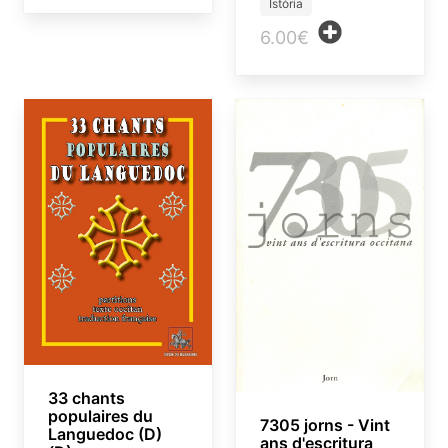
Istòria
6.00€
33 chants
populaires du
7305 jorns - Vint
Languedoc (D)
ans d'escritura