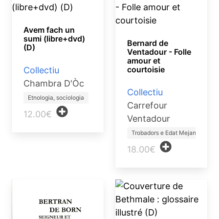
Avem fach un
sumi (libre+dvd)
Bernard de
(D)
Ventadour - Folle
amour et
courtoisie
Collectiu
Chambra D'Òc
Collectiu
Etnologia, sociologia
Carrefour
12.00€
Ventadour
Trobadors e Edat Mejana
18.00€