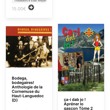
Trobadors e Edat Mejana
15.00€
Bodega,
bodegaires!
Anthologie de la
Cornemuse du
Haut-Languedoc
ça-i dab jo !
(D)
Apréner lo
gascon Tòme 2