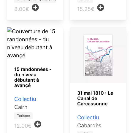
8.00€
15.25€
15 randonnées -
du niveau
débutant à
avançé
31 mai 1810 : Le
Canal de
Collectiu
Carcassonne
Cairn
Torisme
Collectiu
Cabardès
12.00€