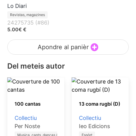
Lo Diari
Revistas, magazines
24275735 (#86)
5.00€ €
Apondre al panièr
Del meteis autor
100 cantas
13 coma rugbí (D)
Collectiu
Collectiu
Per Noste
Ieo Edicions
Musica, cants, danças (lib…
Espòrt