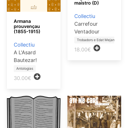
maístro (D)
Collectiu
Armana
Carrefour
prouvençau
Ventadour
(1855-1915)
Trobadors e Edat Mejana
Collectiu
18.00€
A L'Asard
Bautezar!
Antologias
30.00€