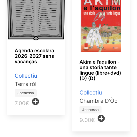
Agenda escolara
2026-2027 sens
vacanças
Akim e l'aquilon -
una storia tante
lingue (libre+dvd)
Collectiu
(D) (D)
Terrairòl
Collectiu
Joenessa
Chambra D'Òc
7.00€
Joenessa
9.00€