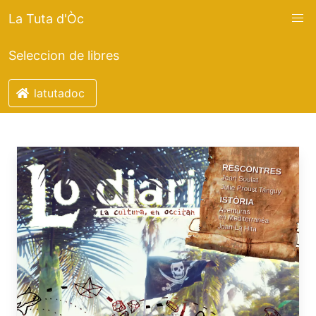
La Tuta d'Òc
Seleccion de libres
latutadoc