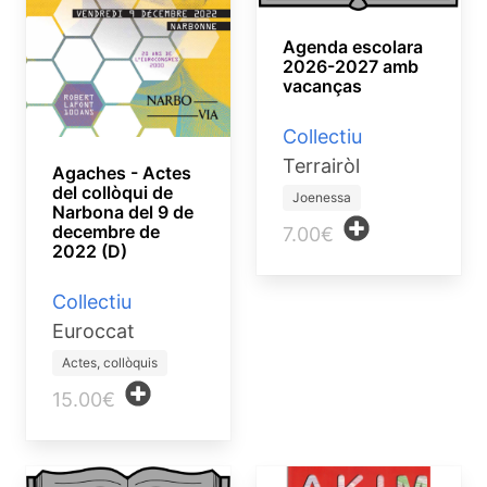
Agenda escolara
2026-2027 amb
vacanças
Collectiu
Terrairòl
Agaches - Actes
del collòqui de
Joenessa
Narbona del 9 de
decembre de
7.00€
2022 (D)
Collectiu
Euroccat
Actes, collòquis
15.00€