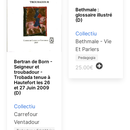
Bethmale :
glossaire illustré
(D)
Collectiu
Bethmale - Vie
Et Parlers
Pedagogia
Bertran de Born -
Seigneur et
25.00€
troubadour -
Trobada tenue à
Hautefort les 26
et 27 Juin 2009
(D)
Collectiu
Carrefour
Ventadour