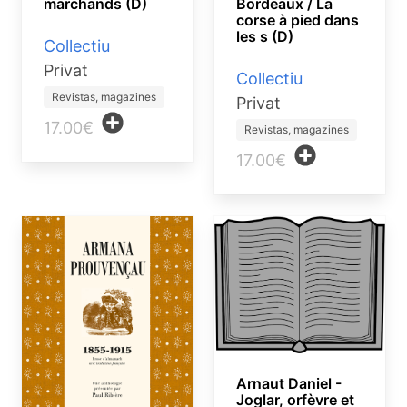
marchands (D)
Bordeaux / La
corse à pied dans
les s (D)
Collectiu
Privat
Collectiu
Revistas, magazines
Privat
17.00€
Revistas, magazines
17.00€
Arnaut Daniel -
Joglar, orfèvre et