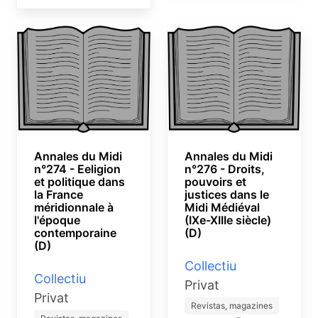
Annales du Midi
Annales du Midi
n°274 - Eeligion
n°276 - Droits,
et politique dans
pouvoirs et
la France
justices dans le
méridionnale à
Midi Médiéval
l'époque
(IXe-XIIIe siècle)
contemporaine
(D)
(D)
Collectiu
Collectiu
Privat
Privat
Revistas, magazines