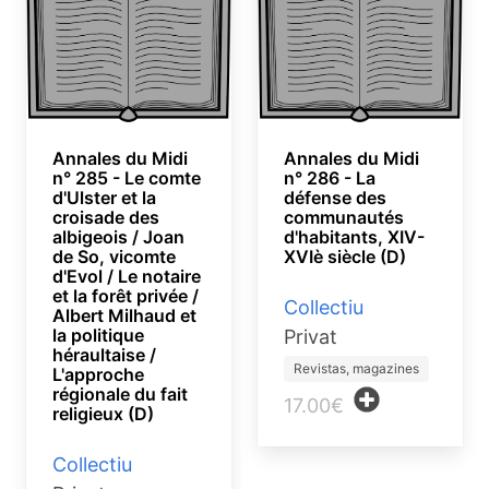
Annales du Midi
Annales du Midi
n° 285 - Le comte
n° 286 - La
d'Ulster et la
défense des
croisade des
communautés
albigeois / Joan
d'habitants, XIV-
de So, vicomte
XVIè siècle (D)
d'Evol / Le notaire
et la forêt privée /
Collectiu
Albert Milhaud et
la politique
Privat
héraultaise /
Revistas, magazines
L'approche
régionale du fait
17.00€
religieux (D)
Collectiu