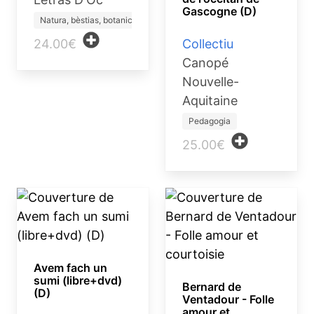
Gascogne (D)
Natura, bèstias, botanica
24.00€
Collectiu
Canopé
Nouvelle-
Aquitaine
Pedagogia
25.00€
Avem fach un
sumi (libre+dvd)
Bernard de
(D)
Ventadour - Folle
amour et