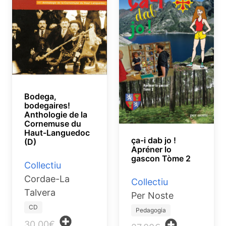
Bodega,
bodegaires!
Anthologie de la
Cornemuse du
Haut-Languedoc
ça-i dab jo !
(D)
Apréner lo
gascon Tòme 2
Collectiu
Cordae-La
Collectiu
Talvera
Per Noste
CD
Pedagogia
30.00€