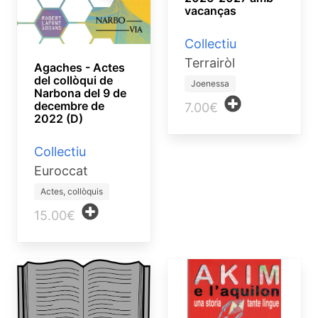
vacanças
Collectiu
Terrairòl
Agaches - Actes
del collòqui de
Joenessa
Narbona del 9 de
decembre de
7.00€
2022 (D)
Collectiu
Euroccat
Actes, collòquis
15.00€