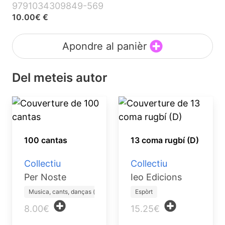
9791034309849-569
10.00€ €
Apondre al panièr
Del meteis autor
100 cantas
13 coma rugbí (D)
Collectiu
Collectiu
Per Noste
Ieo Edicions
Musica, cants, danças (lib…
Espòrt
8.00€
15.25€