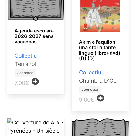
Agenda escolara
2026-2027 sens
vacanças
Akim e l'aquilon -
una storia tante
lingue (libre+dvd)
Collectiu
(D) (D)
Terrairòl
Collectiu
Joenessa
Chambra D'Òc
7.00€
Joenessa
9.00€