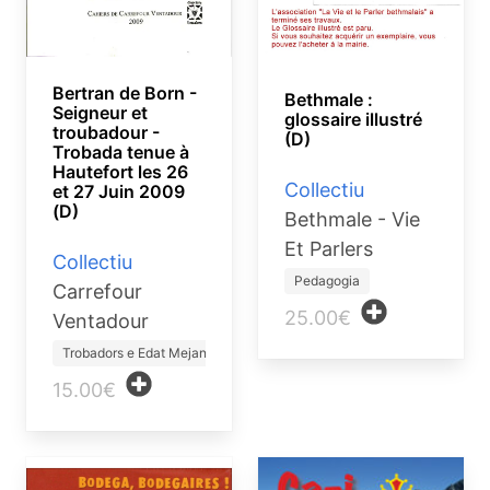
Bertran de Born -
Bethmale :
Seigneur et
glossaire illustré
troubadour -
(D)
Trobada tenue à
Hautefort les 26
Collectiu
et 27 Juin 2009
(D)
Bethmale - Vie
Et Parlers
Collectiu
Pedagogia
Carrefour
25.00€
Ventadour
Trobadors e Edat Mejana
15.00€