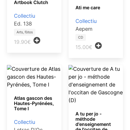
Artbook Clutch
Ati me care
Collectiu
Collectiu
Ed. 138
Aepem
Arts, fòtos
CD
19.90€
15.00€
Atlas gascon des
Hautes-Pyrénées,
Tome I
A tu per jo -
méthode
Collectiu
d'enseignement
de l'occitan de
Letras D'Oc