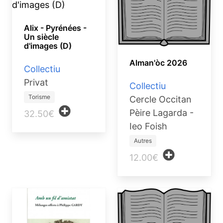
Alix - Pyrénées -
Un siècle
d'images (D)
Alman'òc 2026
Collectiu
Privat
Collectiu
Torisme
Cercle Occitan
Pèire Lagarda -
32.50€
Ieo Foish
Autres
12.00€