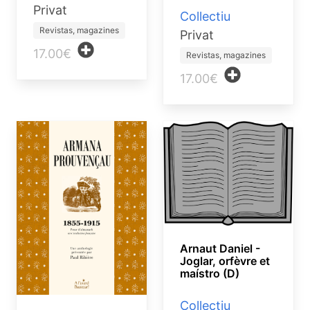
Privat
Collectiu
Revistas, magazines
Privat
17.00€
Revistas, magazines
17.00€
Arnaut Daniel -
Joglar, orfèvre et
maístro (D)
Collectiu