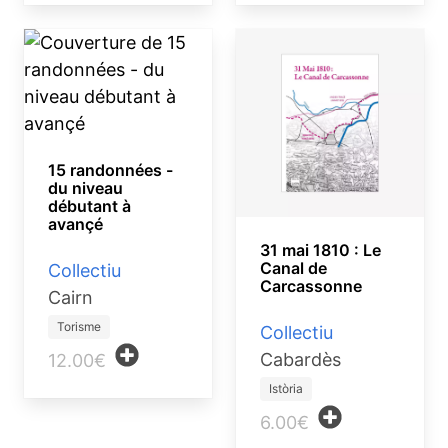
15 randonnées -
du niveau
débutant à
avançé
31 mai 1810 : Le
Canal de
Collectiu
Carcassonne
Cairn
Torisme
Collectiu
Cabardès
12.00€
Istòria
6.00€