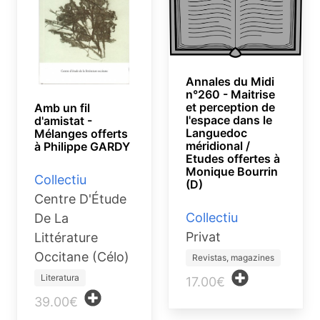
Annales du Midi
n°260 - Maitrise
et perception de
Amb un fil
l'espace dans le
d'amistat -
Languedoc
Mélanges offerts
méridional /
à Philippe GARDY
Etudes offertes à
Monique Bourrin
Collectiu
(D)
Centre D'Étude
Collectiu
De La
Privat
Littérature
Occitane (Célo)
Revistas, magazines
Literatura
17.00€
39.00€