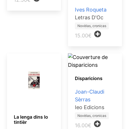
Ives Roqueta
Letras D'Oc
Novèlas, cronicas
15.00€
Disparicions
Joan-Claudi
Sèrras
Ieo Edicions
Novèlas, cronicas
La lenga dins lo
tintièr
16.00€