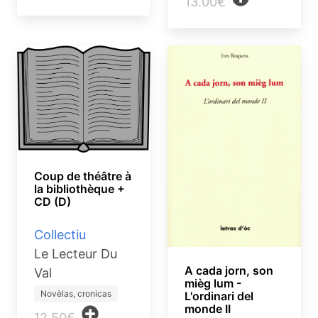
13.00€
Coup de théâtre à
la bibliothèque +
CD (D)
Collectiu
Le Lecteur Du
A cada jorn, son
Val
mièg lum -
Novèlas, cronicas
L'ordinari del
monde II
12.50€