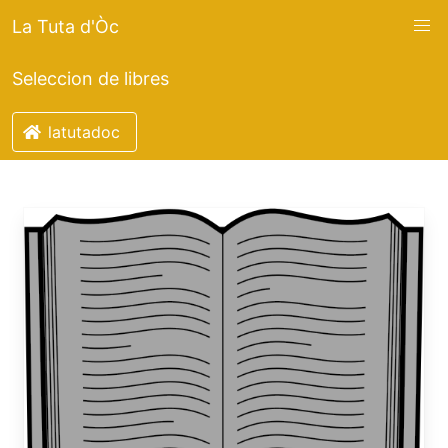
La Tuta d'Òc
Seleccion de libres
latutadoc