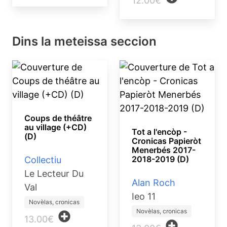
12.00€
Dins la meteissa seccion
Coups de théâtre
au village (+CD)
Tot a l'encòp -
(D)
Cronicas Papieròt
Menerbés 2017-
2018-2019 (D)
Collectiu
Le Lecteur Du
Alan Roch
Val
Ieo 11
Novèlas, cronicas
Novèlas, cronicas
13.00€