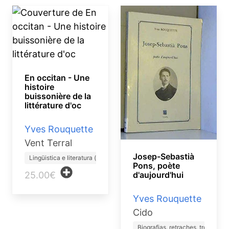
En occitan - Une
histoire
buissonière de la
littérature d'oc
Yves Rouquette
Vent Terral
Josep-Sebastià
Lingüistica e literatura (…
Pons, poète
d'aujourd'hui
25.00€
Yves Rouquette
Cido
Biografias, retraches, trò…