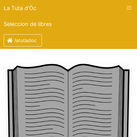
La Tuta d'Òc
Seleccion de libres
latutadoc