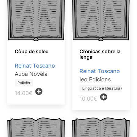
Còup de soleu
Cronicas sobre la
lenga
Reinat Toscano
Reinat Toscano
Auba Novèla
Ieo Edicions
Policièr
Lingüistica e literatura (…
14.00€
10.00€