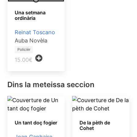
Una setmana
ordinària
Reinat Toscano
Auba Novèla
Policièr
15.00€
Dins la meteissa seccion
Un tant doç fogier
De la pèth de
Cohet
Joan Ganhaire