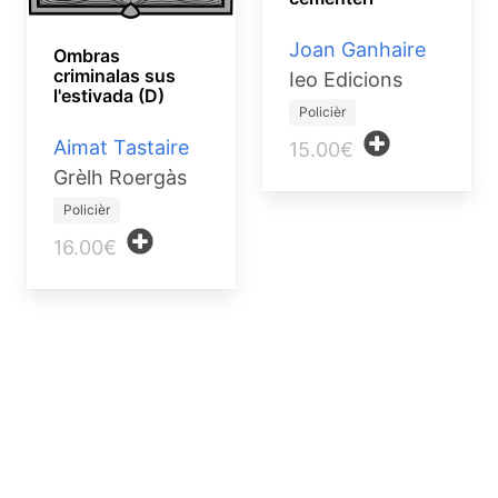
Joan Ganhaire
Ombras
criminalas sus
Ieo Edicions
l'estivada (D)
Policièr
Aimat Tastaire
15.00€
Grèlh Roergàs
Policièr
16.00€