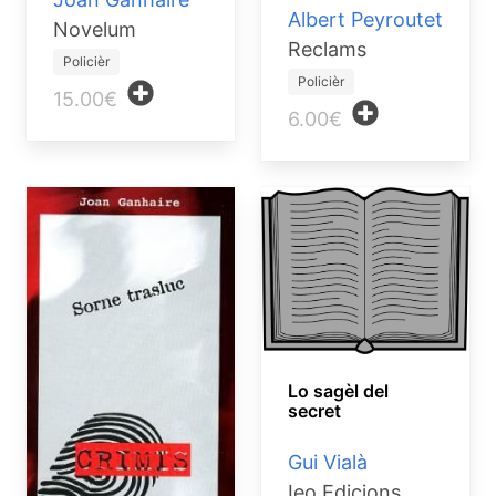
Albert Peyroutet
Novelum
Reclams
Policièr
Policièr
15.00€
6.00€
Lo sagèl del
secret
Gui Vialà
Ieo Edicions