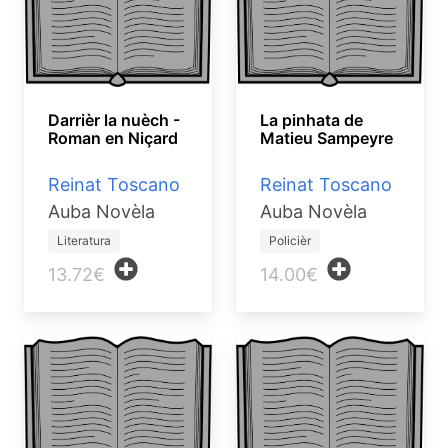
Darrièr la nuèch -
La pinhata de
Roman en Niçard
Matieu Sampeyre
Reinat Toscano
Reinat Toscano
Auba Novèla
Auba Novèla
Literatura
Policièr
13.72€
14.00€