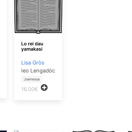
Lo rei dau
yamakasi
Lisa Gròs
Ieo Lengadòc
Joenessa
16.00€