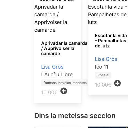
Escotar la vida
- Pampalhetas
Aprivadar la camarda
de lutz
/ Apprivoiser la
camarde
Lisa Gròs
Lisa Gròs
Ieo 11
L'Aucèu Libre
Poesia
Romans, novèlas, racontes
10.00€
10.00€
Dins la meteissa seccion