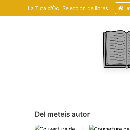
La Tuta d'Òc
Seleccion de libres
la
Del meteis autor