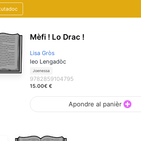
tutadoc
Mèfi ! Lo Drac !
Lisa Gròs
Ieo Lengadòc
Joenessa
9782859104795
15.00€ €
Apondre al panièr