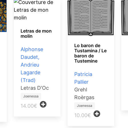
Letras de mon
molin
Lo baron de
Alphonse
Tustamina / Le
baron de
Daudet,
Tustemine
Andrieu
Lagarde
Patricia
(Trad)
Pallier
Letras D'Oc
Grehl
Joenessa
Roèrgas
14.00€
Joenessa
10.00€