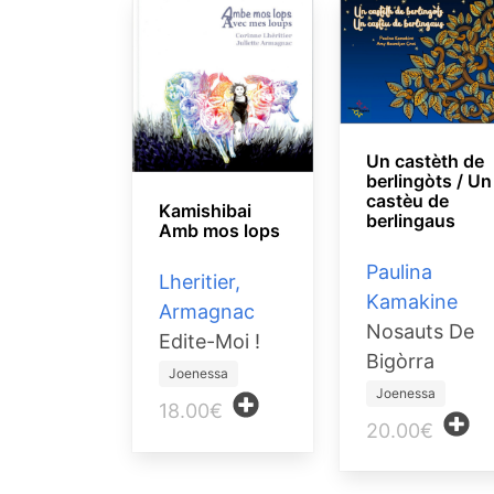
Un castèth de
berlingòts / Un
castèu de
Kamishibai
berlingaus
Amb mos lops
Paulina
Lheritier,
Kamakine
Armagnac
Nosauts De
Edite-Moi !
Bigòrra
Joenessa
Joenessa
18.00€
20.00€