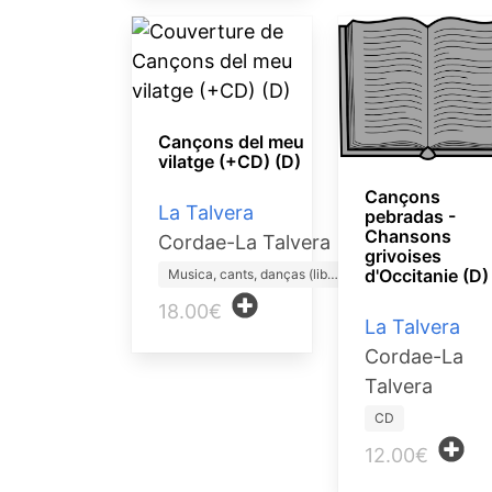
Cançons del meu
vilatge (+CD) (D)
Cançons
La Talvera
pebradas -
Chansons
Cordae-La Talvera
grivoises
d'Occitanie (D)
Musica, cants, danças (lib…
18.00€
La Talvera
Cordae-La
Talvera
CD
12.00€