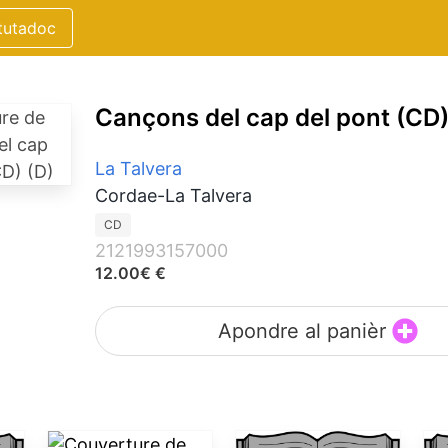
tutadoc
Cançons del cap del pont (CD)
La Talvera
Cordae-La Talvera
CD
2121993157000
12.00€ €
Apondre al panièr