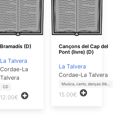
Bramadís (D)
Cançons del Cap del
Pont (livre) (D)
La Talvera
La Talvera
Cordae-La
Cordae-La Talvera
Talvera
Musica, cants, danças (lib…
CD
15.00€
12.00€