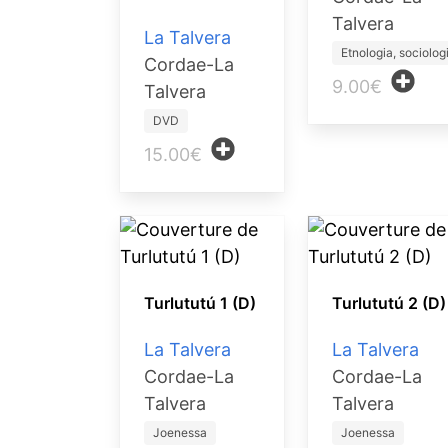
Talvera
La Talvera
Etnologia, sociolog
Cordae-La
9.00€
Talvera
DVD
15.00€
Turlututú 1 (D)
Turlututú 2 (D)
La Talvera
La Talvera
Cordae-La
Cordae-La
Talvera
Talvera
Joenessa
Joenessa