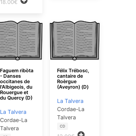
18.00€
Faguem ribòta
Félix Trébosc,
- Danses
cantaire de
occitanes de
Roèrgue
l'Albigeois, du
(Aveyron) (D)
Rouergue et
du Quercy (D)
La Talvera
Cordae-La
La Talvera
Talvera
Cordae-La
CD
Talvera