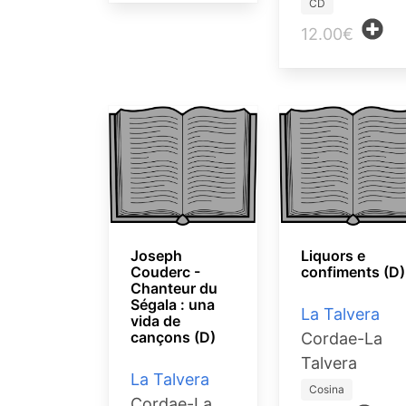
CD
12.00€
Joseph
Liquors e
Couderc -
confiments (D)
Chanteur du
Ségala : una
La Talvera
vida de
cançons (D)
Cordae-La
Talvera
La Talvera
Cosina
Cordae-La