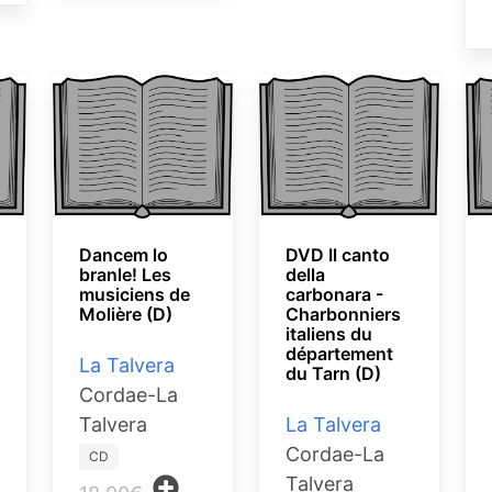
Dancem lo
DVD Il canto
branle! Les
della
musiciens de
carbonara -
Molière (D)
Charbonniers
italiens du
département
La Talvera
du Tarn (D)
Cordae-La
Talvera
La Talvera
Cordae-La
CD
Talvera