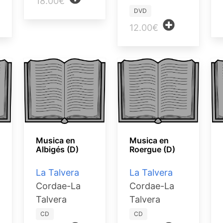
18.00€
DVD
12.00€
Musica en
Musica en
Albigés (D)
Roergue (D)
La Talvera
La Talvera
Cordae-La
Cordae-La
Talvera
Talvera
CD
CD