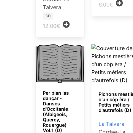
6.00€
Talvera
CD
12.00€
Per plan las
Pichons mestiè
dançar -
d'un còp èra /
Danses
Petits métiers
d'Occitanie
d'autrefois (D)
(Albigeois,
Quercy,
La Talvera
Rouergue) -
Vol.1 (D)
Cordae-La