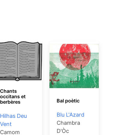
Chants
occitans et
Bal poètic
berbères
Blu L'Azard
Hilhas Deu
Chambra
Vent
D'Òc
Camom