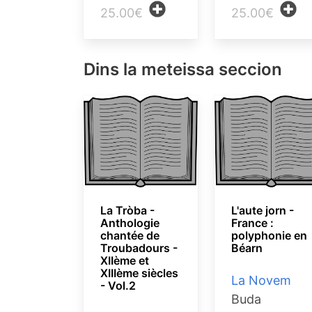
25.00€
25.00€
Dins la meteissa seccion
La Tròba -
L'aute jorn -
Anthologie
France :
chantée de
polyphonie en
Troubadours -
Béarn
XIIème et
XIIIème siècles
La Novem
- Vol.2
Buda