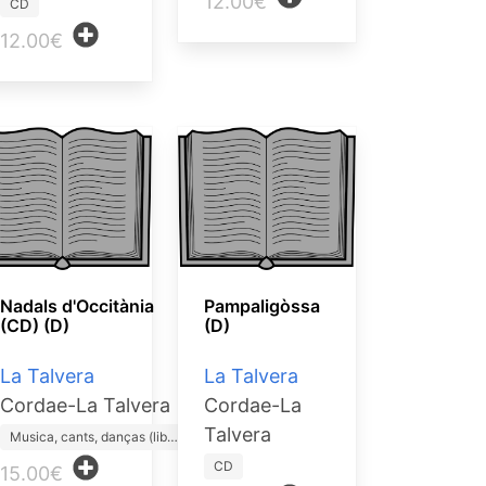
12.00€
CD
12.00€
Nadals d'Occitània
Pampaligòssa
(CD) (D)
(D)
La Talvera
La Talvera
Cordae-La Talvera
Cordae-La
Talvera
Musica, cants, danças (lib…
CD
15.00€