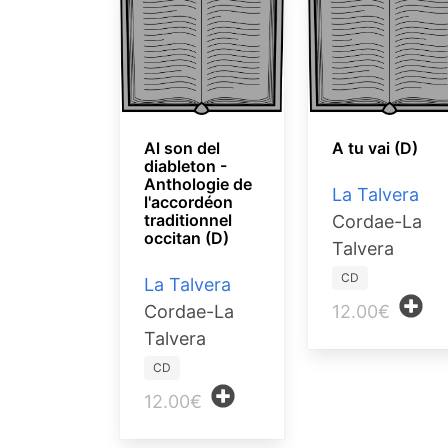
Al son del
A tu vai (D)
diableton -
Anthologie de
La Talvera
l'accordéon
traditionnel
Cordae-La
occitan (D)
Talvera
CD
La Talvera
12.00€
Cordae-La
Talvera
CD
12.00€