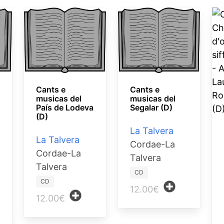
Cants e
Cants e
musicas del
musicas del
País de Lodeva
Segalar (D)
(D)
La Talvera
La Talvera
Cordae-La
Cordae-La
Talvera
Talvera
CD
CD
12.00€
12.00€