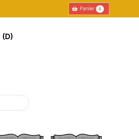
Panièr
0
 (D)