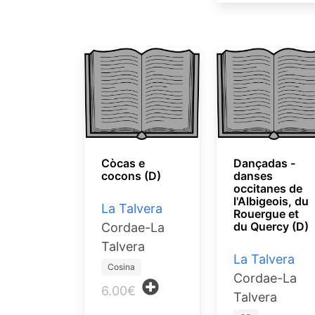
Còcas e
Dançadas -
cocons (D)
danses
occitanes de
l'Albigeois, du
La Talvera
Rouergue et
du Quercy (D)
Cordae-La
Talvera
La Talvera
Cosina
Cordae-La
6.00€
Talvera