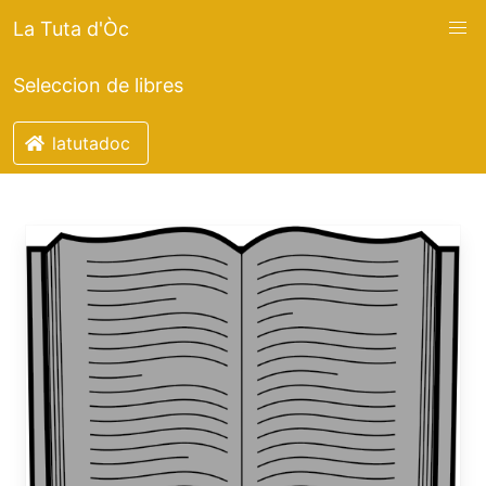
La Tuta d'Òc
Seleccion de libres
latutadoc