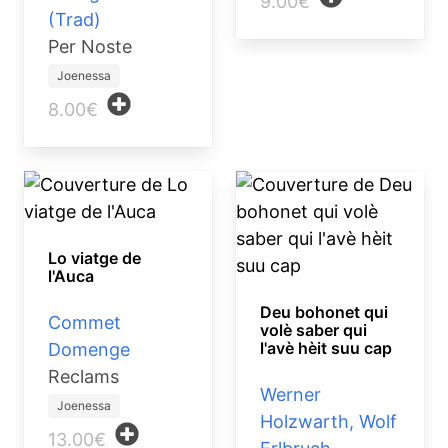
9.00€
(Trad)
Per Noste
Joenessa
8.00€
Lo viatge de
l'Auca
Deu bohonet qui
Commet
volè saber qui
l'avè hèit suu cap
Domenge
Reclams
Werner
Joenessa
Holzwarth, Wolf
13.00€