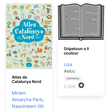
Gripetoun e li
coulour
Liza
Aeloc
Atles de
Joenessa
Catalunya Nord
5.00€
Miriam
Almarcha París,
Nascimbeni (Ill)