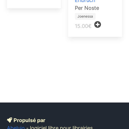
Erlbruch
Per Noste
Joenessa
15.00€
Propulsé par
Abelujo
- logiciel libre pour librairies