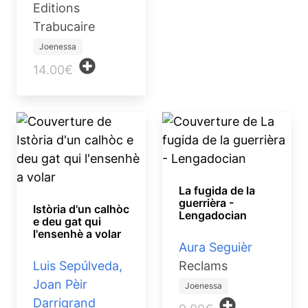
Editions
Trabucaire
Joenessa
14.00€
La fugida de la
guerrièra -
Istòria d'un calhòc
Lengadocian
e deu gat qui
l'ensenhè a volar
Aura Seguièr
Luis Sepúlveda,
Reclams
Joan Pèir
Joenessa
Darrigrand